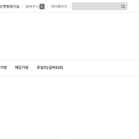
간편회원가입
장바구니
마이페이지
0
가방
패딩가방
쥬얼리(실버925)