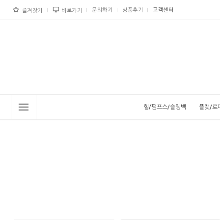
문의하기
상품후기
고객센터
즐겨찾기
바로가기
힐/펌프스/슬링백
플랫/로