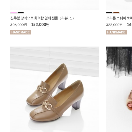
진주알 장식으로 화려함 열배 샌들
( 리뷰 : 1 )
프리돈 스퀘어 로
153,000원
16
306,000원
322,000원