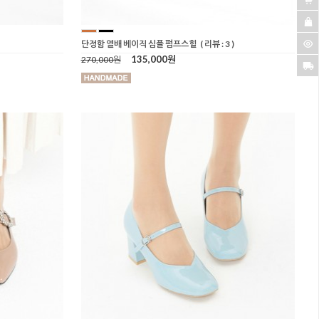
단정함 열배 베이직 심플 펌프스힐
( 리뷰 : 3 )
135,000원
270,000원