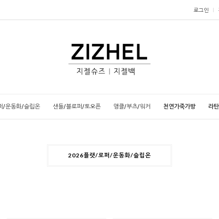
로그인
퍼/운동화/슬립온
샌들/블로퍼/토오픈
앵클/부츠/워커
천연가죽가방
라탄
2026플랫/로퍼/운동화/슬립온