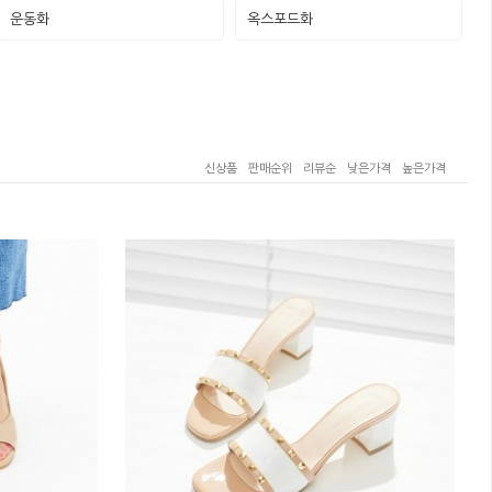
운동화
옥스포드화
신상품
판매순위
리뷰순
낮은가격
높은가격