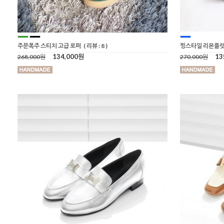
주문폭주 스티치 고급 로퍼
( 리뷰 : 8 )
찡스타일 리본플
134,000원
13
268,000원
270,000원