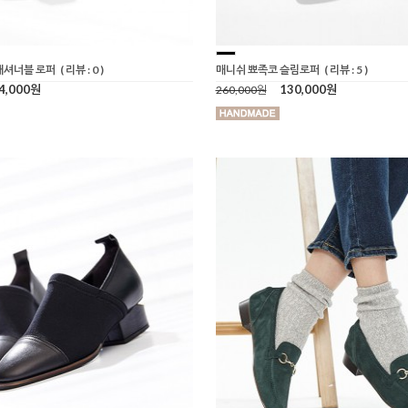
패셔너블 로퍼
( 리뷰 : 0 )
매니쉬 뾰족코 슬림로퍼
( 리뷰 : 5 )
4,000원
130,000원
260,000원