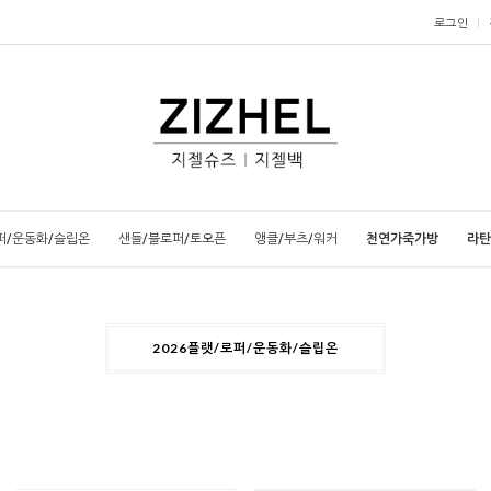
로그인
퍼/운동화/슬립온
샌들/블로퍼/토오픈
앵클/부츠/워커
천연가죽가방
라탄
2026플랫/로퍼/운동화/슬립온