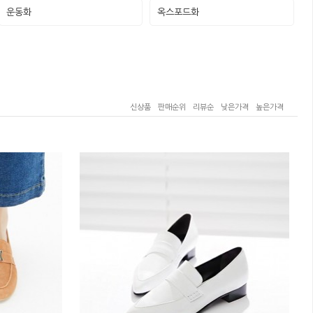
운동화
옥스포드화
신상품
판매순위
리뷰순
낮은가격
높은가격