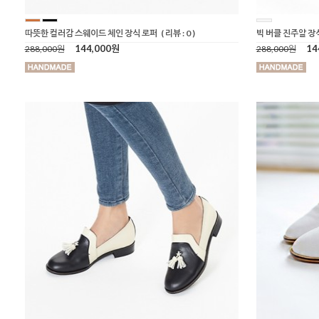
따뜻한 컬러감 스웨이드 체인 장식 로퍼
( 리뷰 : 0 )
빅 버클 진주알 장
144,000원
14
288,000원
288,000원