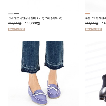
곱게 뻗은 라인감의 실버 소가죽 로퍼
( 리뷰 : 0 )
투톤으로 완성된 
153,000원
14
306,000원
288,000원