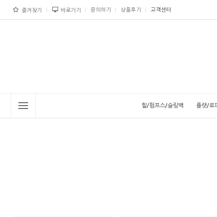
문의하기
상품후기
고객센터
즐겨찾기
바로가기
힐/펌프스/슬링백
플랫/로