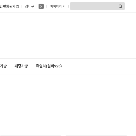
간편회원가입
장바구니
마이페이지
0
가방
패딩가방
쥬얼리(실버925)