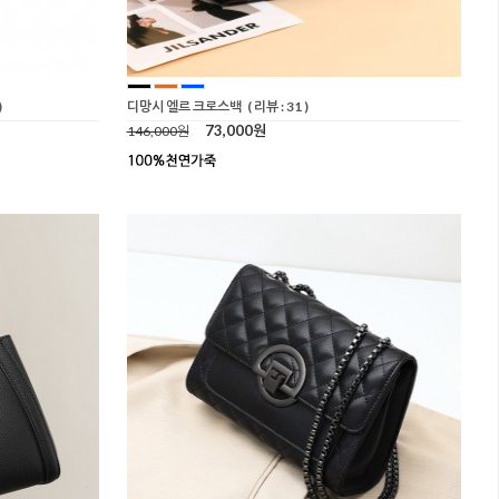
)
디망시 엘르 크로스백
( 리뷰 : 31 )
73,000원
146,000원