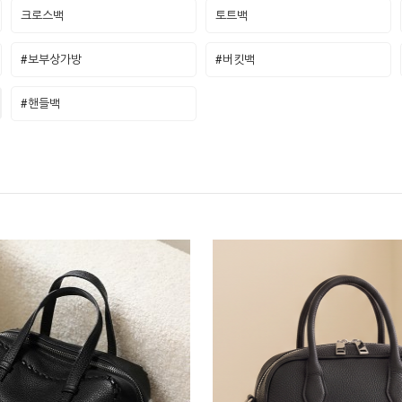
크로스백
토트백
#보부상가방
#버킷백
#핸들백