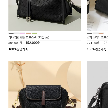
다나 위빙 핸들 크로스백
( 리뷰 : 0 )
소피 스티치 크로
152,000원
14
304,000원
294,000원