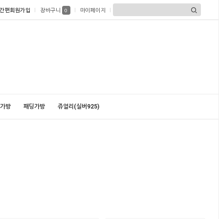
간편회원가입
장바구니
마이페이지
0
가방
패딩가방
쥬얼리(실버925)