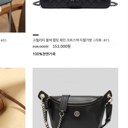
 63 )
고퀄리티 블랙 퀼팅 체인 크로스백 지젤가방
( 리뷰 : 87 )
153,000원
306,000원