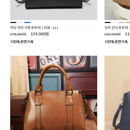
락킹 악어 가죽 토트백
( 리뷰 : 12 )
잇트 인더 토트백
139,000원
11
278,000원
232,000원