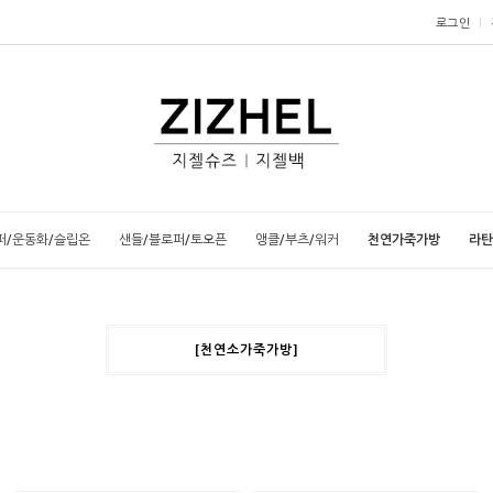
로그인
퍼/운동화/슬립온
샌들/블로퍼/토오픈
앵클/부츠/워커
천연가죽가방
라탄
[천연소가죽가방]