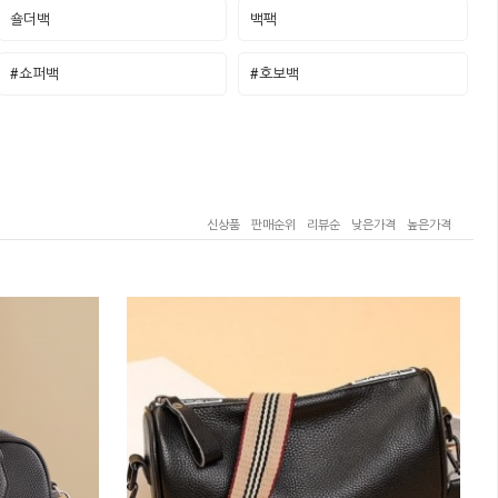
숄더백
백팩
#쇼퍼백
#호보백
신상품
판매순위
리뷰순
낮은가격
높은가격