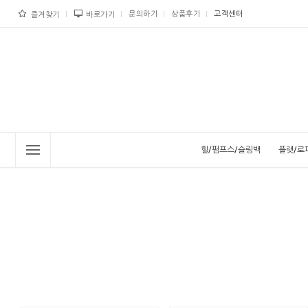
문의하기
상품후기
고객센터
즐겨찾기
바로가기
힐/펌프스/슬링백
플랫/로