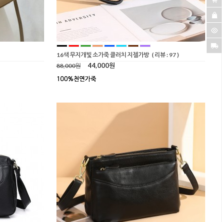
16색 무지개빛 소가죽 클러치 지젤가방
( 리뷰 : 97 )
44,000원
88,000원