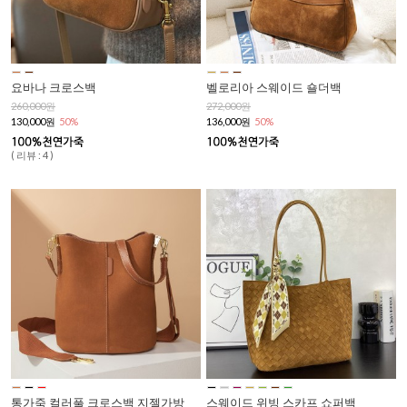
요바나 크로스백
벨로리아 스웨이드 숄더백
260,000원
272,000원
130,000원
50%
136,000원
50%
( 리뷰 : 4 )
통가죽 컬러풀 크로스백 지젤가방
스웨이드 위빙 스카프 쇼퍼백