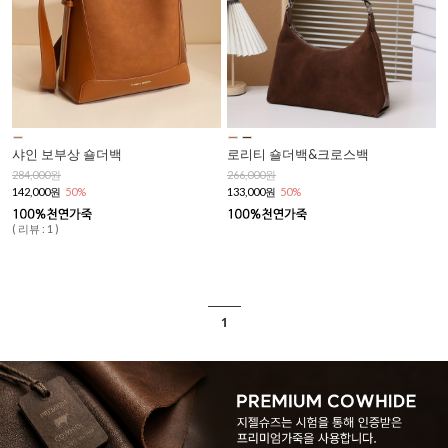
샤인 보부상 숄더백
로리티 숄더백&크로스백
284,000원
266,000원
142,000원
50%
133,000원
50%
( 리뷰 : 1 )
1