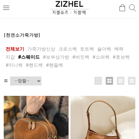
검
검
메
색
색
뉴
[천연소가죽가방]
전체보기
가죽가방신상
크로스백
토트백
숄더백
백팩
지갑
#스웨이드
#보부상가방
#버킷백
#쇼퍼백
#호보백
#미니백
#핸드백
#핸들백