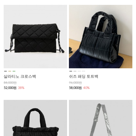
살라티노 크로스백
쉬즈 패딩 토트백
84,000원
96,000원
52,000원
38%
58,000원
40%