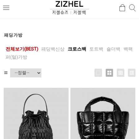
검
검
메
색
색
뉴
패딩가방
전체보기(BEST)
패딩백신상
크로스백
토트백
숄더백
백팩
퍼(털)가방