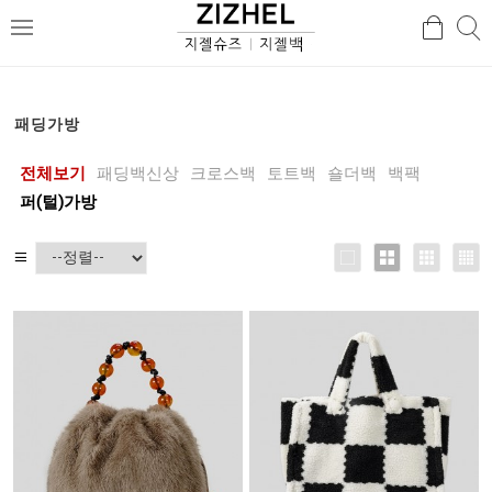
검
검
메
색
색
뉴
패딩가방
전체보기
패딩백신상
크로스백
토트백
숄더백
백팩
퍼(털)가방