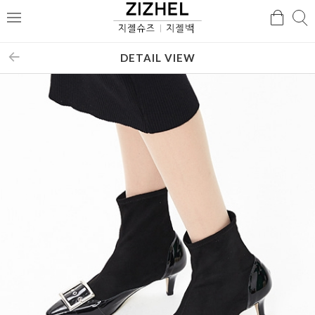
검
검
메
색
색
뉴
DETAIL VIEW