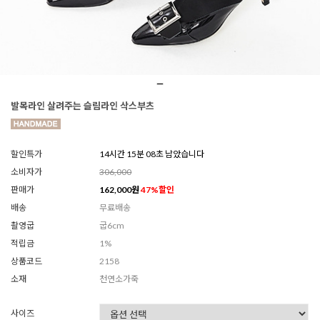
발목라인 살려주는 슬림라인 삭스부츠
할인특가
14시간 15분 06초 남았습니다
소비자가
306,000
판매가
162,000
원
47
%할인
배송
무료배송
촬영굽
굽6cm
적립금
1%
상품코드
2158
소재
천연소가죽
사이즈