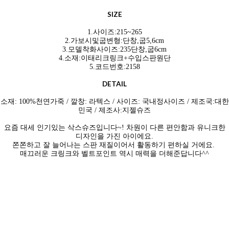
SIZE
1.사이즈:215~265
2.가보시및굽변형:단창,굽5,6cm
3.모델착화사이즈:235단창,굽6cm
4.소재:이태리크링크+수입스판원단
5.코드번호:2158
DETAIL
소재: 100%천연가죽 / 깔창: 라텍스 / 사이즈: 국내정사이즈 / 제조국:대한
민국 / 제조사:지젤슈즈
요즘 대세 인기있는 삭스슈즈입니다~! 차원이 다른 편안함과 유니크한
디자인을 가진 아이에요.
쫀쫀하고 잘 늘어나는 스판 재질이어서 활동하기 편하실 거에요.
매끄러운 크링크와 벨트포인트 역시 매력을 더해준답니다^^