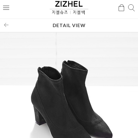
검
검
메
색
색
뉴
DETAIL VIEW