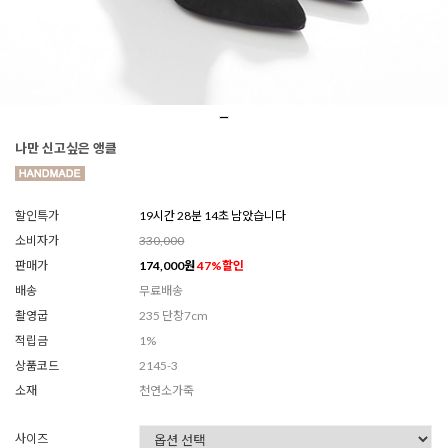
나만 신고싶은 앵클
할인특가
19시간 28분 12초 남았습니다
소비자가
330,000
판매가
174,000
원
47
%할인
배송
무료배송
촬영굽
235 단창7cm
적립금
1%
상품코드
2145-3
소재
천연소가죽
사이즈