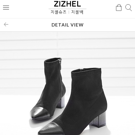
검
검
메
색
색
뉴
DETAIL VIEW