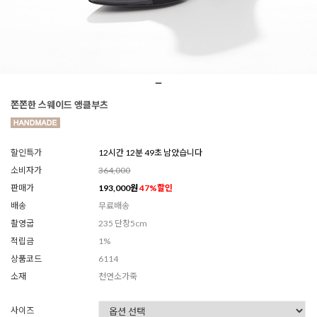
쫀쫀한 스웨이드 앵클부츠
할인특가
12시간 12분 47초 남았습니다
소비자가
364,000
판매가
193,000
원
47
%할인
배송
무료배송
촬영굽
235 단창5cm
적립금
1%
상품코드
6114
소재
천연소가죽
사이즈