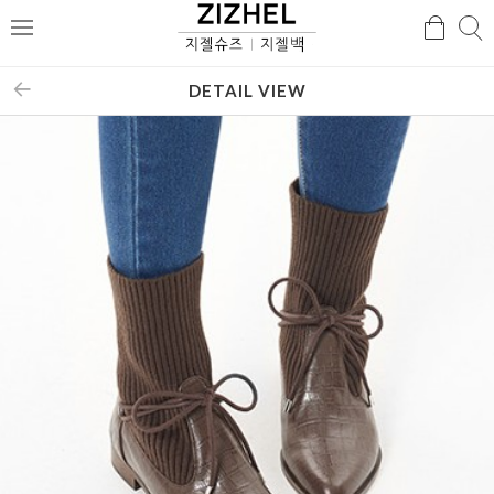
검
검
메
색
색
뉴
DETAIL VIEW