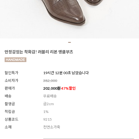
안정감있는 착화감! 러블리 리본 앵클부츠
할인특가
19시간 11분 58초 남았습니다
소비자가
382,000
판매가
202,000
원
47
%할인
배송
무료배송
촬영굽
굽2cm
적립금
1%
상품코드
9215
소재
천연소가죽