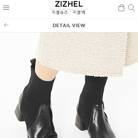
검
검
메
색
색
뉴
DETAIL VIEW