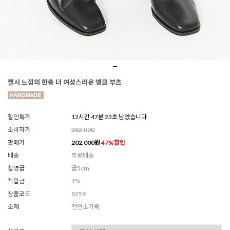
첼시 느낌의 한층 더 여성스러운 앵클 부츠
할인특가
12시간 47분 21초 남았습니다
소비자가
382,000
판매가
202,000
원
47
%할인
배송
무료배송
촬영굽
굽5cm
적립금
1%
상품코드
8259
소재
천연소가죽