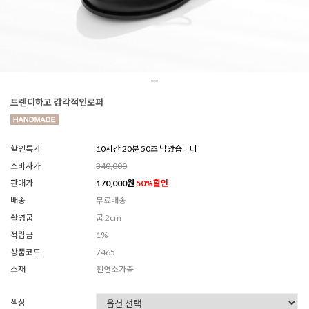
트렌디하고 감각적인로퍼
할인특가
10시간 20분 48초 남았습니다
소비자가
340,000
판매가
170,000
원
50
%할인
배송
무료배송
촬영굽
굽 2cm
적립금
1%
상품코드
7465
소재
천연소가죽
색상