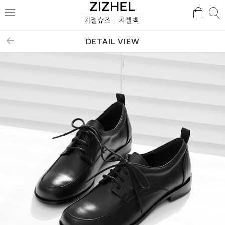
검
검
메
색
색
뉴
DETAIL VIEW