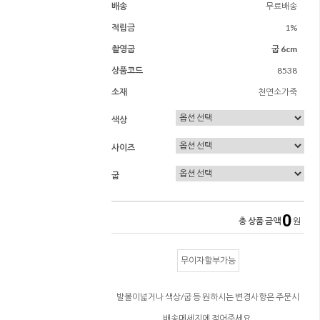
배송
무료배송
적립금
1%
촬영굽
굽 6cm
상품코드
8538
소재
천연소가죽
색상
사이즈
굽
0
총 상품 금액
원
무이자할부가능
발볼이넓거나 색상/굽 등 원하시는 변경사항은 주문시
배송메세지에 적어주세요.