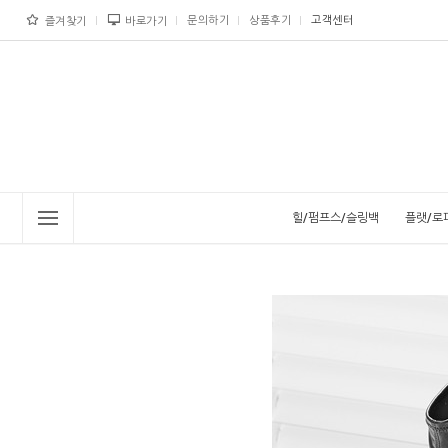
문의하기
상품후기
고객센터
즐겨찾기
바로가기
힐/펌프스/슬링백
플랫/로