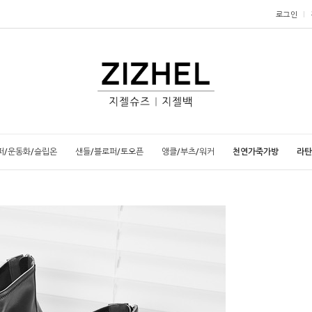
로그인
퍼/운동화/슬립온
샌들/블로퍼/토오픈
앵클/부츠/워커
천연가죽가방
라탄