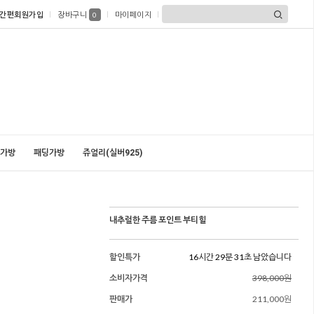
간편회원가입
장바구니
마이페이지
0
가방
패딩가방
쥬얼리(실버925)
내추럴한 주름 포인트 부티힐
할인특가
16시간 29분 30초 남았습니다
소비자가격
398,000원
판매가
211,000원