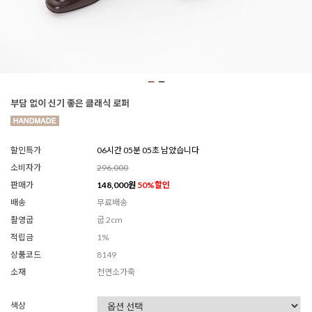
부담 없이 신기 좋은 클래식 로퍼
할인특가
06시간 05분 03초 남았습니다
소비자가
296,000
판매가
148,000
원
50
%할인
배송
무료배송
촬영굽
굽 2cm
적립금
1%
상품코드
8149
소재
천연소가죽
색상