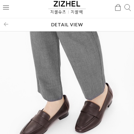
검
검
메
색
색
뉴
DETAIL VIEW