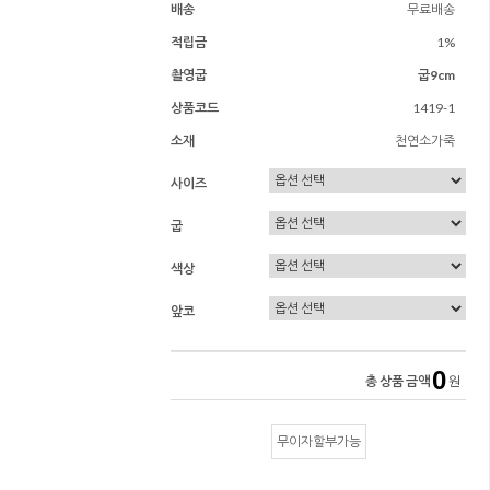
배송
무료배송
적립금
1%
촬영굽
굽9cm
상품코드
1419-1
소재
천연소가죽
사이즈
굽
색상
앞코
0
총 상품 금액
원
무이자할부가능