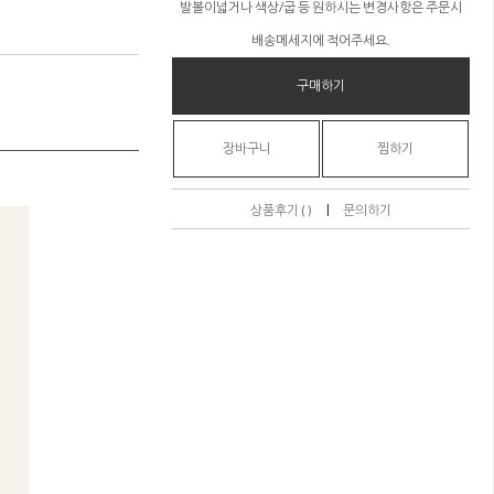
발볼이넓거나 색상/굽 등 원하시는 변경사항은 주문시
배송메세지에 적어주세요.
구매하기
장바구니
찜하기
|
상품후기 ( )
문의하기