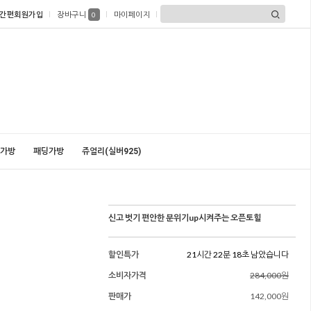
간편회원가입
장바구니
마이페이지
0
가방
패딩가방
쥬얼리(실버925)
신고 벗기 편안한 분위기up시켜주는 오픈토힐
할인특가
21시간 22분 17초 남았습니다
소비자가격
284,000원
판매가
142,000원