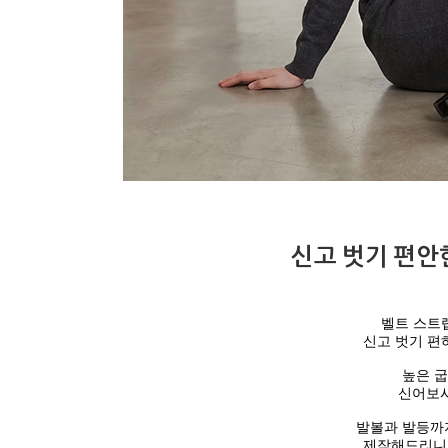
신고 벗기 편안
벨트 스트
신고 벗기 편
높은 
신어보시
발볼과 발등까
제작해드리니까