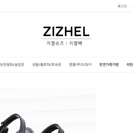
로그인
퍼/운동화/슬립온
샌들/블로퍼/토오픈
앵클/부츠/워커
천연가죽가방
라탄