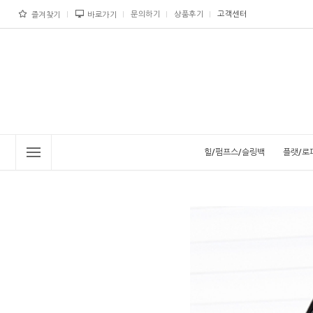
문의하기
상품후기
고객센터
즐겨찾기
바로가기
힐/펌프스/슬링백
플랫/로