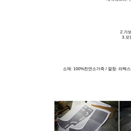
2.가
3.
소재: 100%천연소가죽 / 깔창: 라텍스