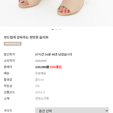
부드럽게 감싸주는 편안한 슬리퍼
할인특가
07시간 36분 46초 남았습니다
소비자가
260,000
판매가
130,000
원
50
%할인
배송
무료배송
촬영굽
굽5cm
적립금
1%
상품코드
2012-2
소재
천연소가죽
사이즈