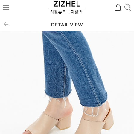
검
검
메
색
색
뉴
DETAIL VIEW