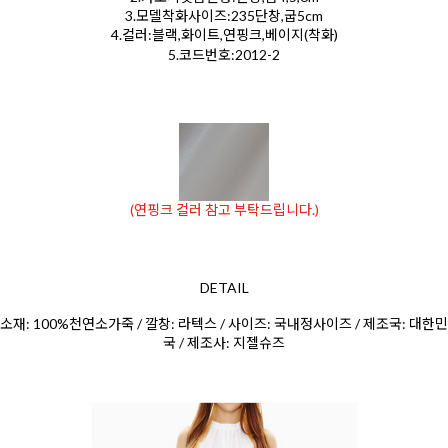
3.모델착화사이즈:235단창,굽5cm
4.컬러:블랙,화이트,연핑크,베이지(착화)
5.코드번호:2012-2
(연핑크 컬러 참고 부탁드립니다.)
DETAIL
소재: 100%천연소가죽 / 깔창: 라텍스 / 사이즈: 국내정사이즈 / 제조국: 대한민
국 / 제조사: 지젤슈즈