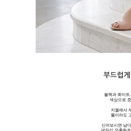
부드럽게
블랙과 화이트
색상으로 준
지젤에서 
뮬이라도 고
신어보시면 남다
데일리 외출화로