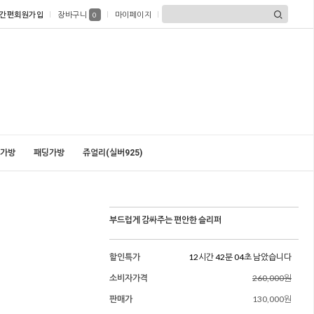
간편회원가입
장바구니
마이페이지
0
가방
패딩가방
쥬얼리(실버925)
부드럽게 감싸주는 편안한 슬리퍼
할인특가
12시간 42분 03초 남았습니다
소비자가격
260,000원
판매가
130,000원