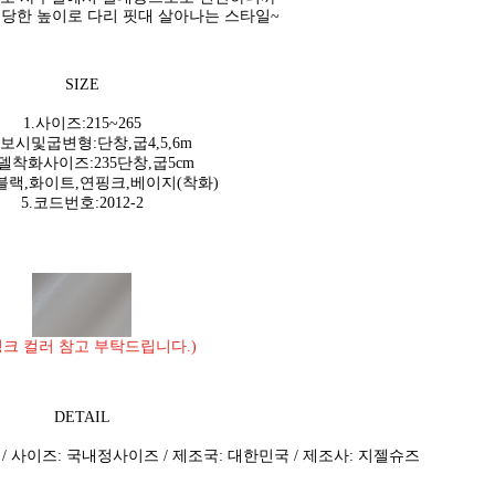
당한 높이로 다리 핏대 살아나는 스타일~
SIZE
1.사이즈:215~265
가보시및굽변형:단창,굽4,5,6m
모델착화사이즈:235단창,굽5cm
:블랙,화이트,연핑크,베이지(착화)
5.코드번호:2012-2
핑크 컬러 참고 부탁드립니다.)
DETAIL
 / 사이즈: 국내정사이즈 / 제조국: 대한민국 / 제조사: 지젤슈즈