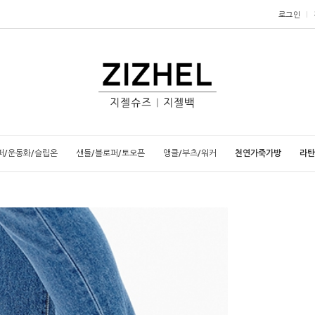
로그인
퍼/운동화/슬립온
샌들/블로퍼/토오픈
앵클/부츠/워커
천연가죽가방
라탄