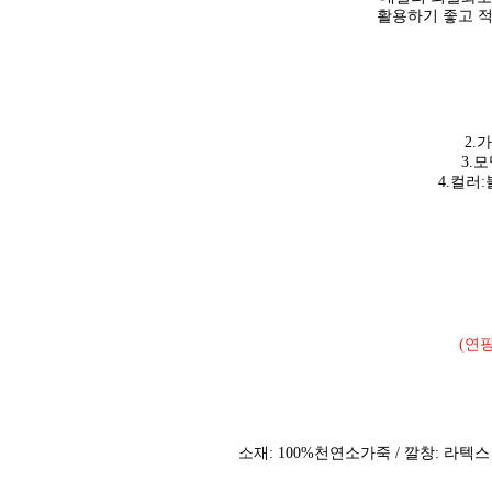
활용하기 좋고 적
2.
3.
4.컬러
(연
소재: 100%천연소가죽 / 깔창: 라텍스