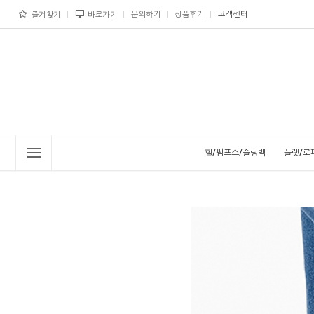
문의하기
상품후기
고객센터
즐겨찾기
바로가기
힐/펌프스/슬링백
플랫/로