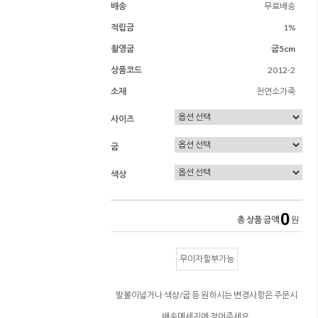
배송
무료배송
적립금
1%
촬영굽
굽5cm
상품코드
2012-2
소재
천연소가죽
사이즈
굽
색상
0
총 상품 금액
원
무이자할부가능
발볼이넓거나 색상/굽 등 원하시는 변경사항은 주문시
배송메세지에 적어주세요.