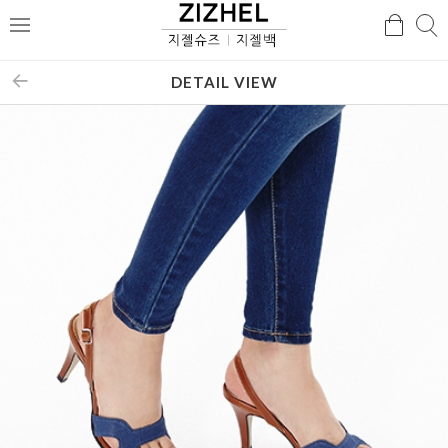
검
검
메
색
색
뉴
DETAIL VIEW