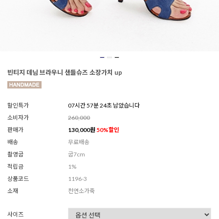
빈티지 데님 브라우니 샌들슈즈 소장가치 up
할인특가
07시간 57분 22초 남았습니다
소비자가
260,000
판매가
130,000
원
50
%할인
배송
무료배송
촬영굽
굽7cm
적립금
1%
상품코드
1196-3
소재
천연소가죽
사이즈