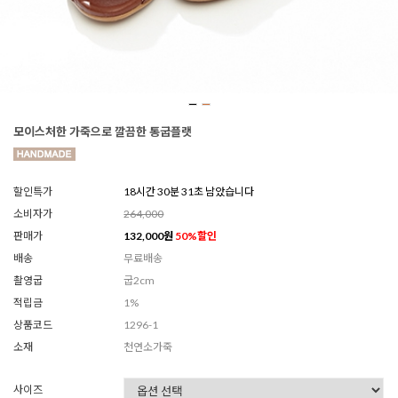
모이스처한 가죽으로 깔끔한 통굽플랫
할인특가
18시간 30분 29초 남았습니다
소비자가
264,000
판매가
132,000
원
50
%할인
배송
무료배송
촬영굽
굽2cm
적립금
1%
상품코드
1296-1
소재
천연소가죽
사이즈