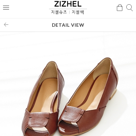
검
검
메
색
색
뉴
DETAIL VIEW