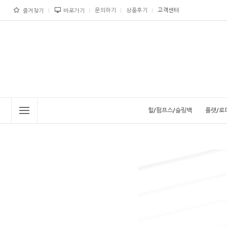
문의하기
상품후기
고객센터
즐겨찾기
바로가기
힐/펌프스/슬링백
플랫/로