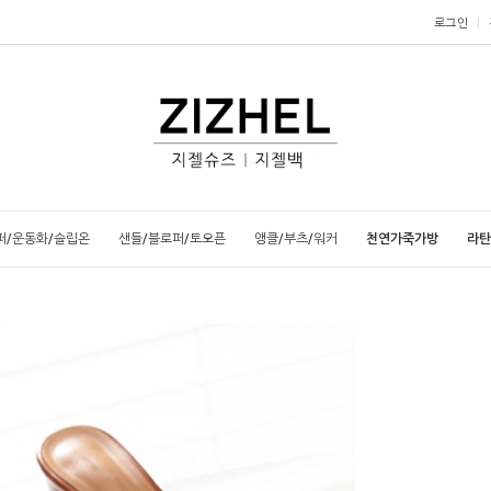
로그인
퍼/운동화/슬립온
샌들/블로퍼/토오픈
앵클/부츠/워커
천연가죽가방
라탄