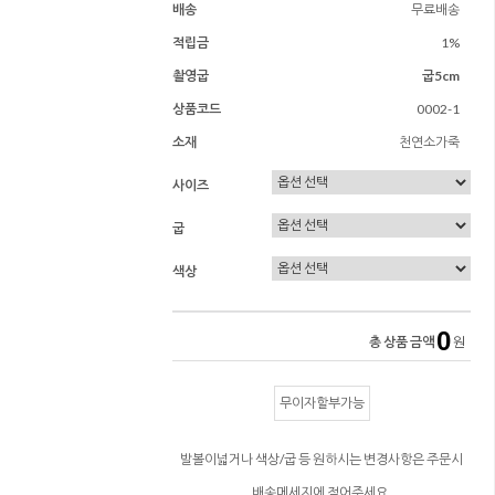
배송
무료배송
적립금
1%
촬영굽
굽5cm
상품코드
0002-1
소재
천연소가죽
사이즈
굽
색상
0
총 상품 금액
원
무이자할부가능
발볼이넓거나 색상/굽 등 원하시는 변경사항은 주문시
배송메세지에 적어주세요.