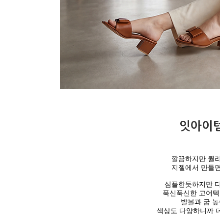
잇아이템
깔끔하지만 퀄리
지젤에서 만들면
심플한듯하지만 디
푹신푹신한 고어텍
발볼과 굽 높
색상도 다양하니까 