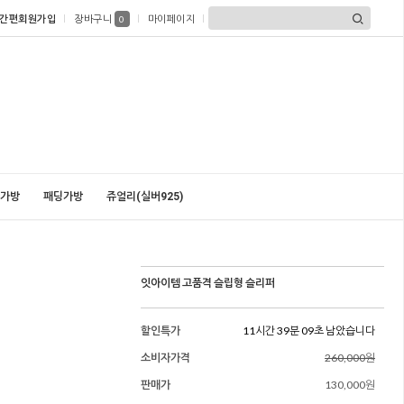
간편회원가입
장바구니
마이페이지
0
가방
패딩가방
쥬얼리(실버925)
잇아이템 고품격 슬립형 슬리퍼
할인특가
11시간 39분 07초 남았습니다
소비자가격
260,000원
판매가
130,000원