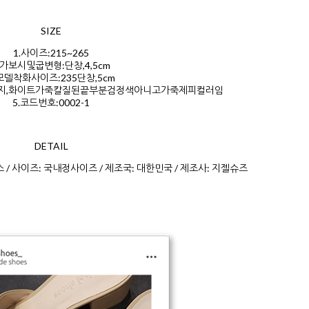
SIZE
1.사이즈:215~265
.가보시및굽변형:단창,4,5cm
.모델착화사이즈:235단창,5cm
,베이지,화이트가죽칼질된끝부분검정색아니고가죽제피컬러임
5.코드번호:0002-1
DETAIL
스 / 사이즈: 국내정사이즈 / 제조국: 대한민국 / 제조사: 지젤슈즈