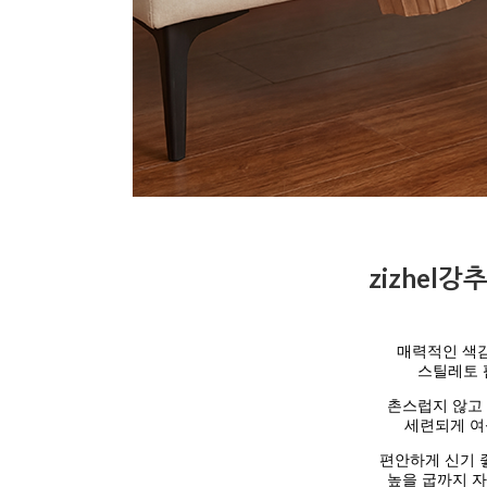
zizhel강
매력적인 색
스틸레토 
촌스럽지 않고
세련되게 여
편안하게 신기 
높을 굽까지 자