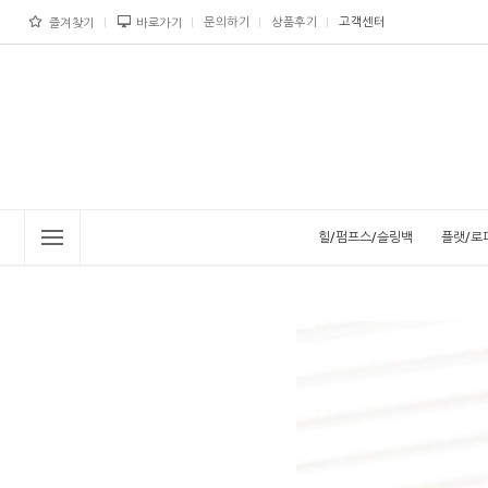
문의하기
상품후기
고객센터
즐겨찾기
바로가기
힐/펌프스/슬링백
플랫/로