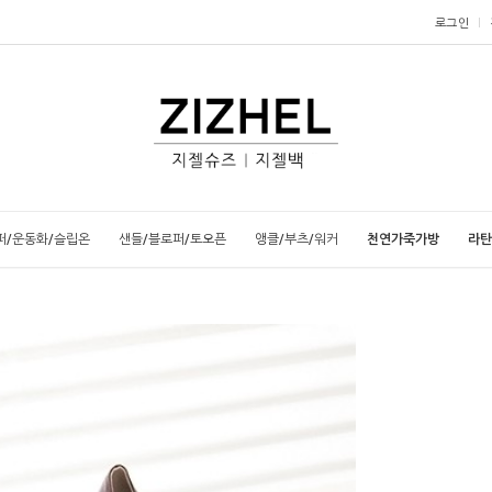
로그인
퍼/운동화/슬립온
샌들/블로퍼/토오픈
앵클/부츠/워커
천연가죽가방
라탄