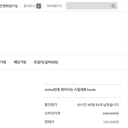
간편회원가입
장바구니
마이페이지
0
가방
패딩가방
쥬얼리(실버925)
zizhel강추,핏이사는 스틸레토 heels
할인특가
15시간 47분 34초 남았습니다
소비자가격
260,000원
판매가
130,000원