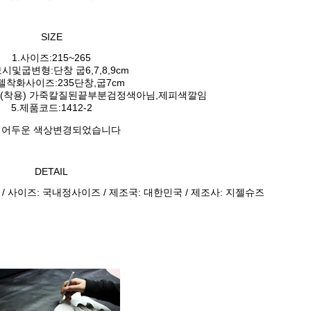
SIZE
1.사이즈:215~265
보시및굽변형:단창 굽6,7,8,9cm
모델착화사이즈:235단창,굽7cm
와인(착용) 가죽칼질된끝부분검정색아님,제피색깔임
5.제품코드:1412-2
 어두운 색상변경되었습니다
DETAIL
 / 사이즈: 국내정사이즈 / 제조국: 대한민국 / 제조사: 지젤슈즈