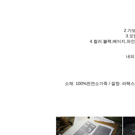
2.가
3.
4.컬러:블랙,베이지,
내피
소재: 100%천연소가죽 / 깔창: 라텍스