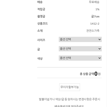
배송
무료배송
적립금
1%
촬영굽
굽7cm
상품코드
1412-2
소재
천연소가죽
사이즈
굽
색상
0
총 상품 금액
원
무이자할부가능
발볼이넓거나 색상/굽 등 원하시는 변경사항은 주문시
배송메세지에 적어주세요.