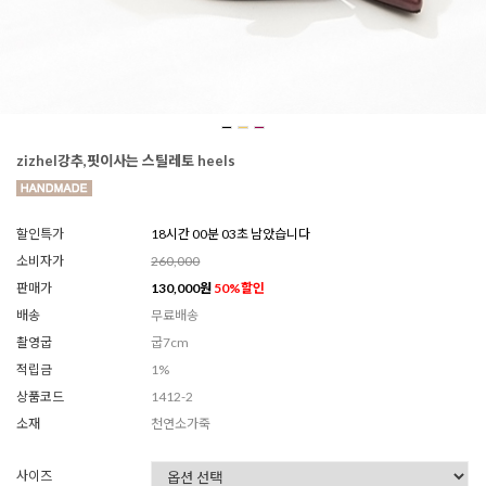
zizhel강추,핏이사는 스틸레토 heels
할인특가
18시간 00분 01초 남았습니다
소비자가
260,000
판매가
130,000
원
50
%할인
배송
무료배송
촬영굽
굽7cm
적립금
1%
상품코드
1412-2
소재
천연소가죽
사이즈