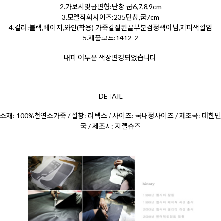
2.가보시및굽변형:단창 굽6,7,8,9cm
3.모델착화사이즈:235단창,굽7cm
4.컬러:블랙,베이지,와인(착용) 가죽칼질된끝부분검정색아님,제피색깔임
5.제품코드:1412-2
내피 어두운 색상변경되었습니다
DETAIL
소재: 100%천연소가죽 / 깔창: 라텍스 / 사이즈: 국내정사이즈 / 제조국: 대한민
국 / 제조사: 지젤슈즈