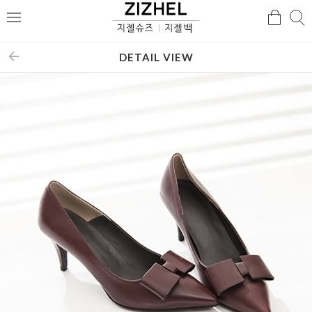
검
검
메
색
색
뉴
DETAIL VIEW