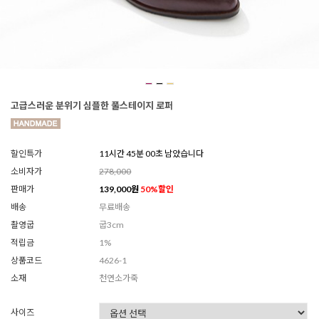
고급스러운 분위기 심플한 풀스테이지 로퍼
할인특가
11시간 44분 59초 남았습니다
소비자가
278,000
판매가
139,000
원
50
%할인
배송
무료배송
촬영굽
굽3cm
적립금
1%
상품코드
4626-1
소재
천연소가죽
사이즈