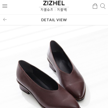
검
검
메
색
색
뉴
DETAIL VIEW