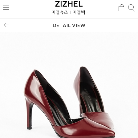
검
검
메
색
색
뉴
DETAIL VIEW