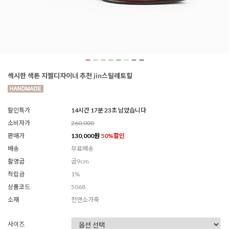
섹시한 색톤 지젤디자이너 추천 jin스틸레토힐
할인특가
14시간 17분 21초 남았습니다
소비자가
260,000
판매가
130,000
원
50
%할인
배송
무료배송
촬영굽
굽9cm
적립금
1%
상품코드
5068
소재
천연소가죽
사이즈