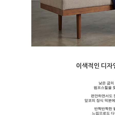
이색적인 디자인
낮은 굽의
펌프스힐을 찾
편안하면서도 
앞코의 장식 덕분에
반짝반짝한 
느낌으로도 다