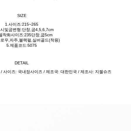
SIZE
1.사이즈:215~265
시및굽변형:단창,굽4,5,6,7cm
모델착화사이즈:235단창,굽5cm
옐로우,자주,블랙펄,실버골드(착용)
5.제품코드:5075
DETAIL
 / 사이즈: 국내정사이즈 / 제조국: 대한민국 / 제조사: 지젤슈즈