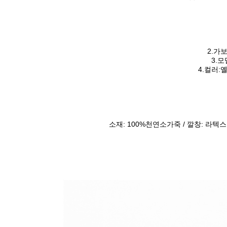
2.가보
3.
4.컬러:
소재: 100%천연소가죽 / 깔창: 라텍스