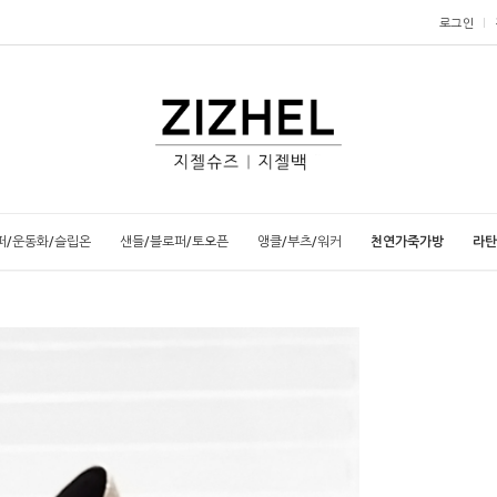
로그인
퍼/운동화/슬립온
샌들/블로퍼/토오픈
앵클/부츠/워커
천연가죽가방
라탄