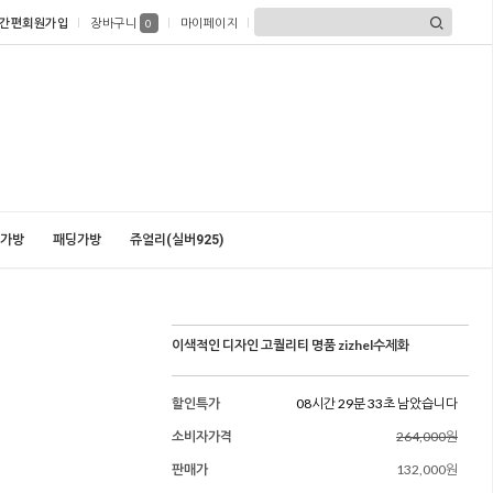
간편회원가입
장바구니
마이페이지
0
가방
패딩가방
쥬얼리(실버925)
이색적인 디자인 고퀄리티 명품 zizhel수제화
할인특가
08시간 29분 31초 남았습니다
소비자가격
264,000원
판매가
132,000원