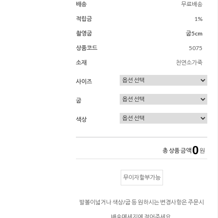
배송
무료배송
적립금
1%
촬영굽
굽5cm
상품코드
5075
소재
천연소가죽
사이즈
굽
색상
0
총 상품 금액
원
무이자할부가능
발볼이넓거나 색상/굽 등 원하시는 변경사항은 주문시
배송메세지에 적어주세요.