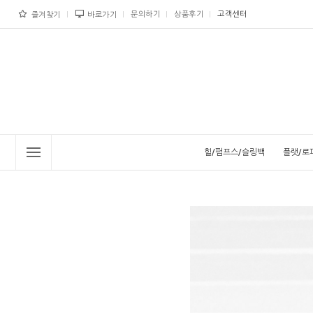
문의하기
상품후기
고객센터
즐겨찾기
바로가기
힐/펌프스/슬링백
플랫/로