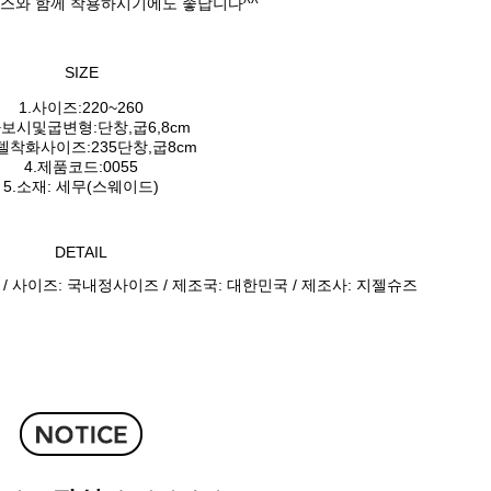
스와 함께 착용하시기에도 좋답니다^^
SIZE
1.사이즈:220~260
가보시및굽변형:단창,굽6,8cm
모델착화사이즈:235단창,굽8cm
4.제품코드:0055
5.소재: 세무(스웨이드)
DETAIL
 / 사이즈: 국내정사이즈 / 제조국: 대한민국 / 제조사: 지젤슈즈