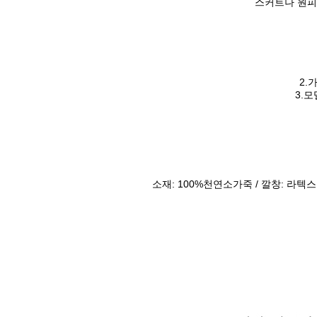
스커트나 원피
2.
3.
소재: 100%천연소가죽 / 깔창: 라텍스