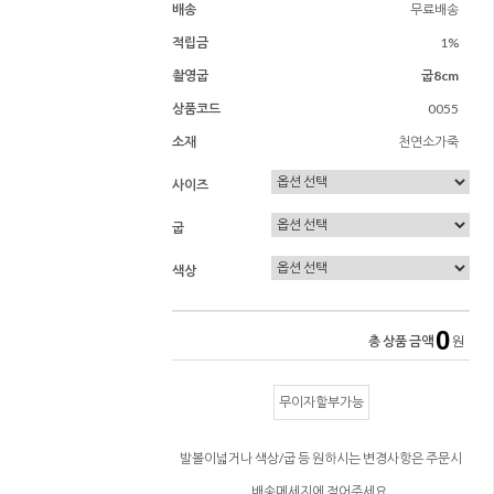
배송
무료배송
적립금
1%
촬영굽
굽8cm
상품코드
0055
소재
천연소가죽
사이즈
굽
색상
0
총 상품 금액
원
무이자할부가능
발볼이넓거나 색상/굽 등 원하시는 변경사항은 주문시
배송메세지에 적어주세요.