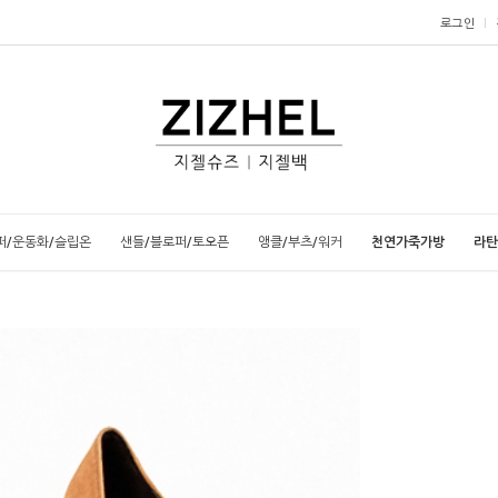
로그인
퍼/운동화/슬립온
샌들/블로퍼/토오픈
앵클/부츠/워커
천연가죽가방
라탄