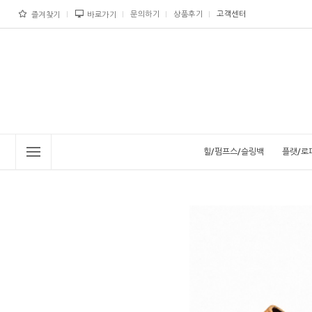
문의하기
상품후기
고객센터
즐겨찾기
바로가기
힐/펌프스/슬링백
플랫/로