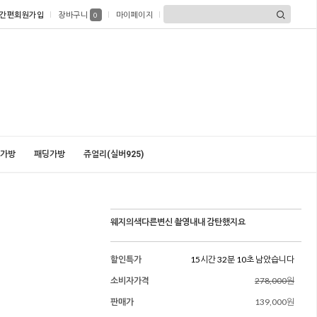
간편회원가입
장바구니
마이페이지
0
가방
패딩가방
쥬얼리(실버925)
웨지의색다른변신 촬영내내 감탄했지요
할인특가
15시간 32분 08초 남았습니다
소비자가격
278,000원
판매가
139,000원