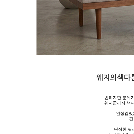
웨지의색다
빈티지한 분위기
웨지굽까지 색다
안정감있
편
단정한 핏