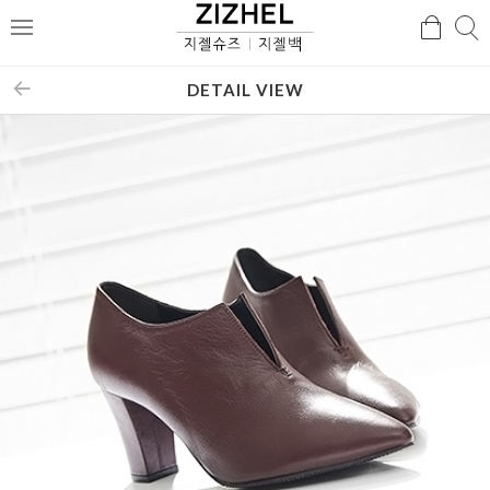
검
검
메
색
색
뉴
DETAIL VIEW