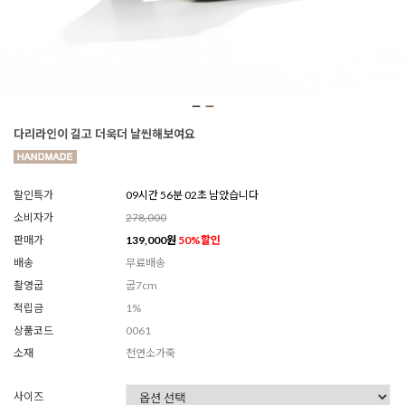
다리라인이 길고 더욱더 날씬해보여요
할인특가
09시간 56분 00초 남았습니다
소비자가
278,000
판매가
139,000
원
50
%할인
배송
무료배송
촬영굽
굽7cm
적립금
1%
상품코드
0061
소재
천연소가죽
사이즈