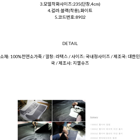
3.모델착화사이즈:235(단창,4cm)
4.컬러:블랙(착용),화이트
5.코드번호:8902
DETAIL
소재: 100%천연소가죽 / 깔창: 라텍스 / 사이즈: 국내정사이즈 / 제조국: 대한민
국 / 제조사: 지젤슈즈