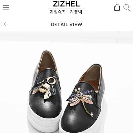
검
검
메
색
색
뉴
DETAIL VIEW