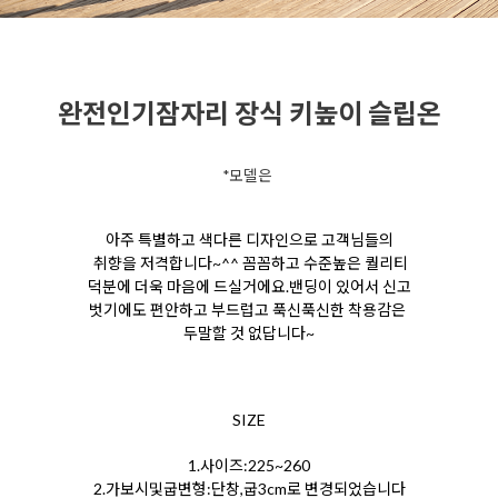
완전인기잠자리 장식 키높이 슬립온
*모델은
아주 특별하고 색다른 디자인으로 고객님들의
취향을 저격합니다~^^ 꼼꼼하고 수준높은 퀄리티
덕분에 더욱 마음에 드실거에요.밴딩이 있어서 신고
벗기에도 편안하고 부드럽고 푹신푹신한 착용감은
두말할 것 없답니다~
SIZE
1.사이즈:225~260
2.가보시및굽변형:단창,굽3cm로 변경되었습니다