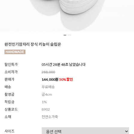
완전인기잠자리 장식 키높이 슬립온
할인특가
05시간 28분 47초 남았습니다
소비자가
288,000
판매가
144,000
원
50
%할인
배송
무료배송
촬영굽
굽4cm
적립금
1%
상품코드
8902
소재
천연소가죽
사이즈