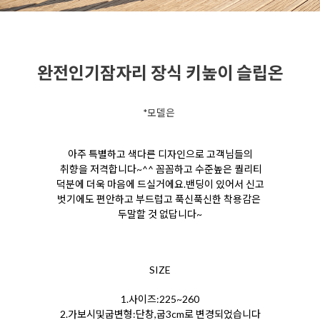
완전인기잠자리 장식 키높이 슬립온
*모델은
아주 특별하고 색다른 디자인으로 고객님들의
취향을 저격합니다~^^ 꼼꼼하고 수준높은 퀄리티
덕분에 더욱 마음에 드실거에요.밴딩이 있어서 신고
벗기에도 편안하고 부드럽고 푹신푹신한 착용감은
두말할 것 없답니다~
SIZE
1.사이즈:225~260
2.가보시및굽변형:단창,굽3cm로 변경되었습니다