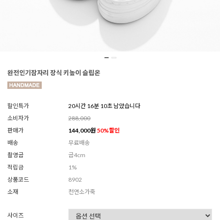
완전인기잠자리 장식 키높이 슬립온
할인특가
20시간 16분 08초 남았습니다
소비자가
288,000
판매가
144,000
원
50
%할인
배송
무료배송
촬영굽
굽4cm
적립금
1%
상품코드
8902
소재
천연소가죽
사이즈