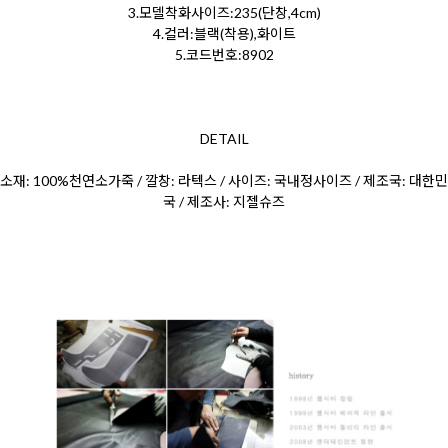
3.모델착화사이즈:235(단창,4cm)
4.컬러:블랙(착용),화이트
5.코드번호:8902
DETAIL
소재: 100%천연소가죽 / 깔창: 라텍스 / 사이즈: 국내정사이즈 / 제조국: 대한민
국 / 제조사: 지젤슈즈