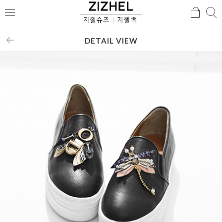
검
검
메
색
색
뉴
DETAIL VIEW