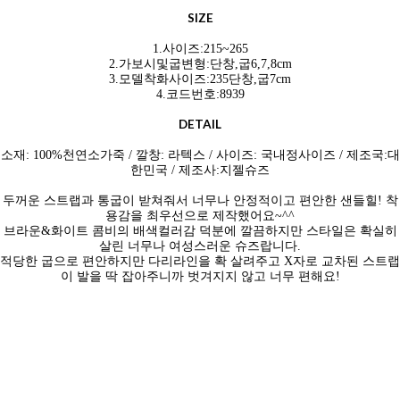
SIZE
1.사이즈:215~265
2.가보시및굽변형:단창,굽6,7,8cm
3.모델착화사이즈:235단창,굽7cm
4.코드번호:8939
DETAIL
소재: 100%천연소
가죽 / 깔창: 라텍스 / 사이즈: 국내정사이즈 / 제조국:대
한민국 / 제조사:지젤슈즈
두꺼운 스트랩과 통굽이 받쳐줘서 너무나 안정적이고 편안한 샌들힐! 착
용감을 최우선으로 제작했어요~^^
브라운&화이트 콤비의 배색컬러감 덕분에 깔끔하지만 스타일은 확실히
살린 너무나 여성스러운 슈즈랍니다.
적당한 굽으로 편안하지만 다리라인을 확 살려주고 X자로 교차된 스트랩
이 발을 딱 잡아주니까 벗겨지지 않고 너무 편해요!