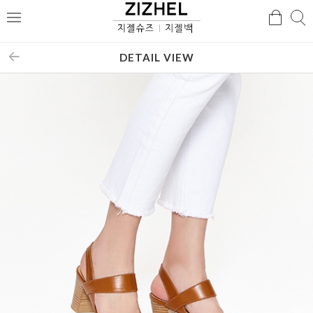
검
검
메
색
색
뉴
DETAIL VIEW