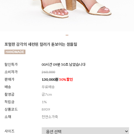
포멀한 감각의 세련된 컬러가 돋보이는 샌들힐
할인특가
00시간 09분 48초 남았습니다
소비자가
260,000
판매가
130,000
원
50
%할인
배송
무료배송
촬영굽
굽7cm
적립금
1%
상품코드
8939
소재
천연소가죽
사이즈