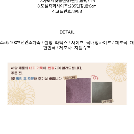
2.가보시및굽변형:단창,굽6,7cm
3.모델착화사이즈:235단창,굽6cm
4.코드번호:8988
DETAIL
소재: 100%천연소
가죽 / 깔창: 라텍스 / 사이즈: 국내정사이즈 / 제조국: 대
한민국 / 제조사: 지젤슈즈