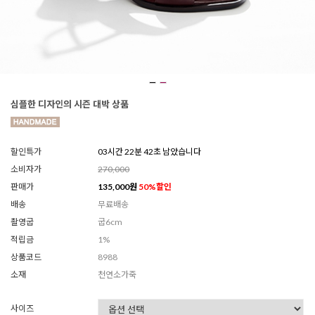
심플한 디자인의 시즌 대박 상품
할인특가
03시간 22분 40초 남았습니다
소비자가
270,000
판매가
135,000
원
50
%할인
배송
무료배송
촬영굽
굽6cm
적립금
1%
상품코드
8988
소재
천연소가죽
사이즈