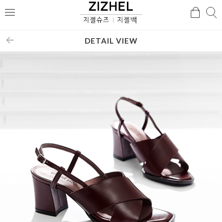
검
검
메
색
색
뉴
DETAIL VIEW