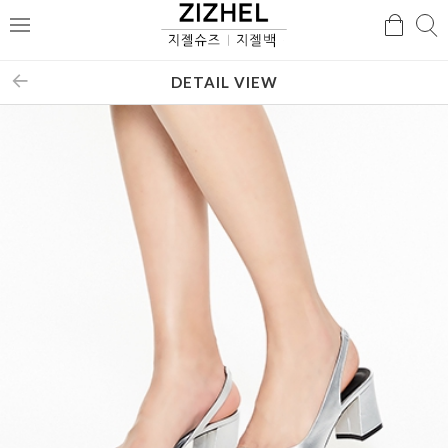
검
검
메
색
색
뉴
DETAIL VIEW