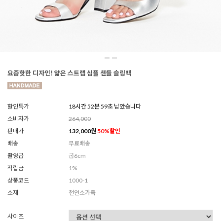
요즘핫한 디자인! 얇은 스트랩 심플 샌들 슬링백
할인특가
18시간 52분 58초 남았습니다
소비자가
264,000
판매가
132,000
원
50
%할인
배송
무료배송
촬영굽
굽6cm
적립금
1%
상품코드
1000-1
소재
천연소가죽
사이즈