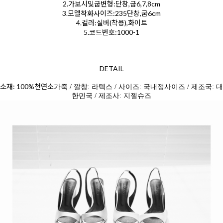
2.가보시및굽변형:단창,굽6,7,8cm
3.모델착화사이즈:235단창,굽6cm
4.컬러:실버(착용),화이트
5.코드번호:1000-1
DETAIL
소재: 100%천연소
가죽 / 깔창: 라텍스 / 사이즈: 국내정사이즈 / 제조국: 대
한민국 / 제조사: 지젤슈즈