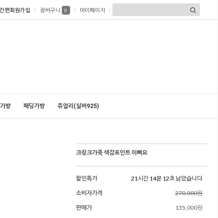
간편회원가입
장바구니
마이페이지
0
가방
패딩가방
쥬얼리(실버925)
크링크가죽 색감포인트 이뻐요
할인특가
21시간 14분 11초 남았습니다
소비자가격
270,000원
판매가
135,000원