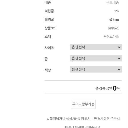
배송
무료배송
적립금
1%
촬영굽
굽7cm
상품코드
8996-1
소재
천연소가죽
사이즈
굽
색상
0
총 상품 금액
원
무이자할부가능
발볼이넓거나 색상/굽 등 원하시는 변경사항은 주문시
배송메세지에 적어주세요.