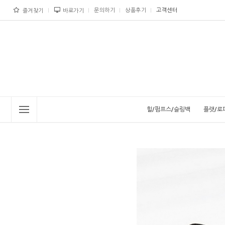
문의하기
상품후기
고객센터
즐겨찾기
바로가기
힐/펌프스/슬링백
플랫/로