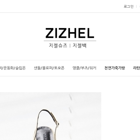
로그인
퍼/운동화/슬립온
샌들/블로퍼/토오픈
앵클/부츠/워커
천연가죽가방
라탄