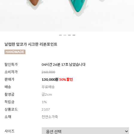
날렵한 앞코가 시크한 리본포인트
할인특가
04시간 26분 15초 남았습니다
소비자가
260,000
판매가
130,000
원
50
%할인
배송
무료배송
촬영굽
굽2cm
적립금
1%
상품코드
2107
소재
천연소가죽
사이즈