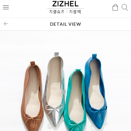
검
검
메
색
색
뉴
DETAIL VIEW