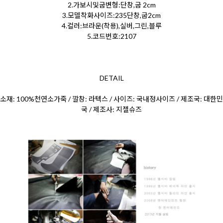
2.가보시및굽변형:단창,굽 2cm
3.모델착화사이즈:235단창,굽2cm
4.컬러:브라운(착용),실버,그린,블루
5.코드번호:2107
DETAIL
소재: 100%천연소가죽 / 깔창: 라텍스 / 사이즈: 국내정사이즈 / 제조국: 대한민
국 / 제조사: 지젤슈즈