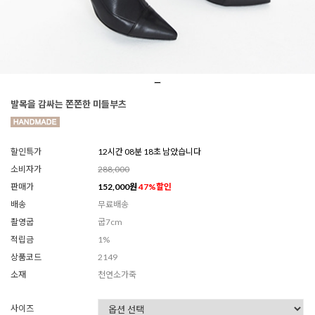
발목을 감싸는 쫀쫀한 미들부츠
할인특가
12시간 08분 16초 남았습니다
소비자가
288,000
판매가
152,000
원
47
%할인
배송
무료배송
촬영굽
굽7cm
적립금
1%
상품코드
2149
소재
천연소가죽
사이즈