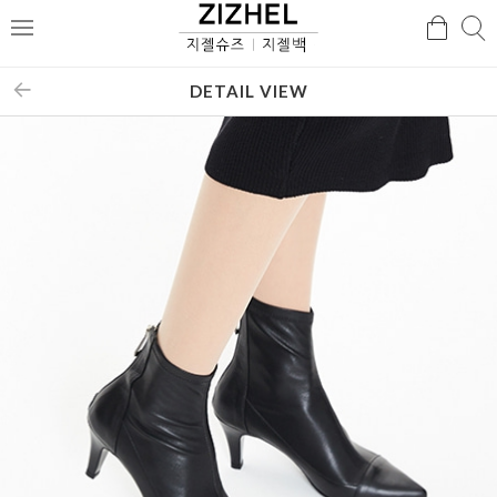
검
검
메
색
색
뉴
DETAIL VIEW