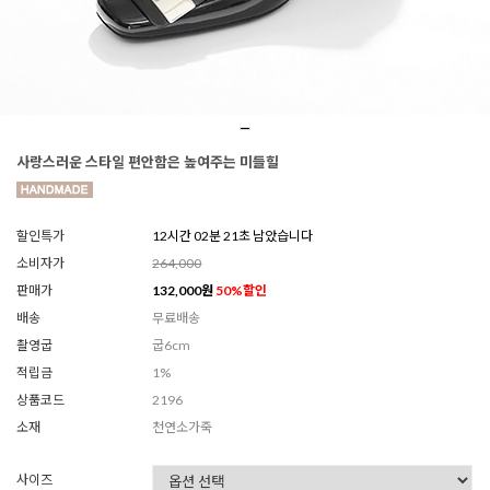
사랑스러운 스타일 편안함은 높여주는 미들힐
할인특가
12시간 02분 19초 남았습니다
소비자가
264,000
판매가
132,000
원
50
%할인
배송
무료배송
촬영굽
굽6cm
적립금
1%
상품코드
2196
소재
천연소가죽
사이즈