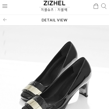
검
검
메
색
색
뉴
DETAIL VIEW