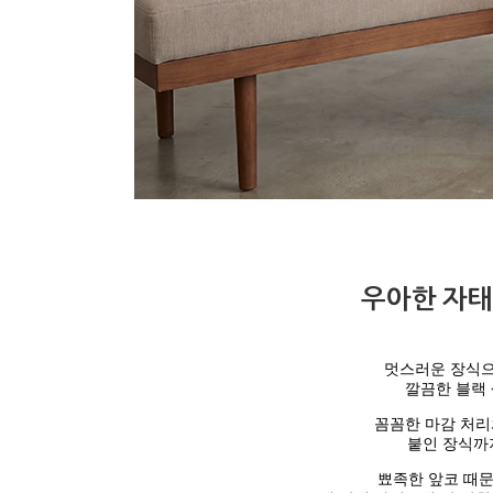
우아한 자태
멋스러운 장식으
깔끔한 블랙 
꼼꼼한 마감 처리
붙인
장식까
뾰족한 앞코 때문