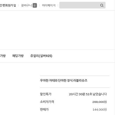
간편회원가입
장바구니
마이페이지
0
가방
패딩가방
쥬얼리(실버925)
우아한 자태와 단아한 장식 러블리슈즈
할인특가
20시간 30분 51초 남았습니다
소비자가격
288,000원
판매가
144,000원