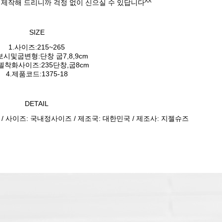
 제작해 드리니까 걱정 없이 신으실 수 있답니다^^
SIZE
1.사이즈:215~265
보시및굽변형:단창 굽7,8,9cm
모델착화사이즈:235단창,굽8cm
4.제품코드:1375-18
DETAIL
 / 사이즈: 국내정사이즈 / 제조국: 대한민국 / 제조사: 지젤슈즈