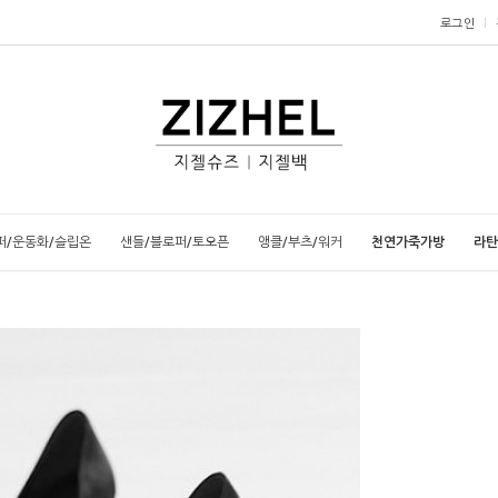
로그인
퍼/운동화/슬립온
샌들/블로퍼/토오픈
앵클/부츠/워커
천연가죽가방
라탄