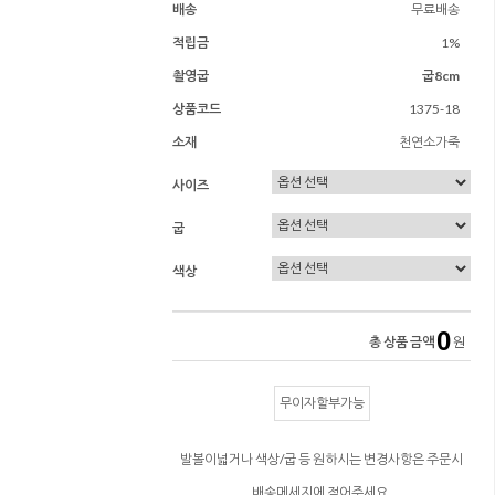
배송
무료배송
적립금
1%
촬영굽
굽8cm
상품코드
1375-18
소재
천연소가죽
사이즈
굽
색상
0
총 상품 금액
원
무이자할부가능
발볼이넓거나 색상/굽 등 원하시는 변경사항은 주문시
배송메세지에 적어주세요.