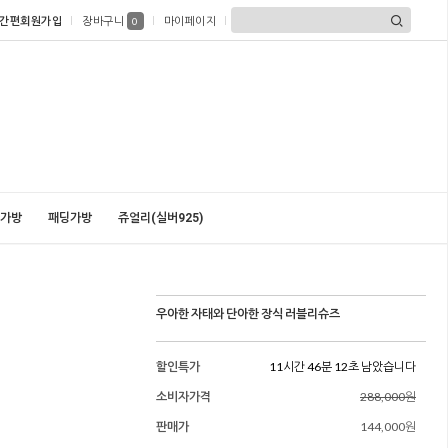
간편회원가입
장바구니
마이페이지
0
가방
패딩가방
쥬얼리(실버925)
우아한 자태와 단아한 장식 러블리슈즈
할인특가
11시간 46분 10초 남았습니다
소비자가격
288,000원
판매가
144,000원