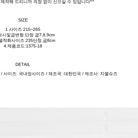
 제작해 드리니까 걱정 없이 신으실 수 있답니다^^
SIZE
1.사이즈:215~265
보시및굽변형:단창 굽7,8,9cm
모델착화사이즈:235단창,굽8cm
4.제품코드:1375-18
DETAIL
 / 사이즈: 국내정사이즈 / 제조국: 대한민국 / 제조사: 지젤슈즈