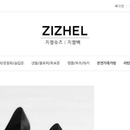
로그인
퍼/운동화/슬립온
샌들/블로퍼/토오픈
앵클/부츠/워커
천연가죽가방
라탄