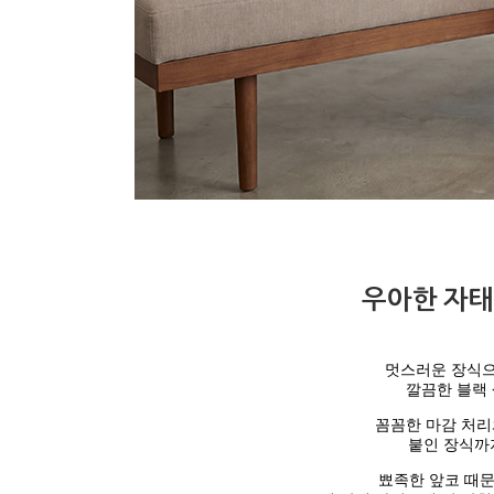
우아한 자태
멋스러운 장식으
깔끔한 블랙 
꼼꼼한 마감 처리
붙인
장식까
뾰족한 앞코 때문