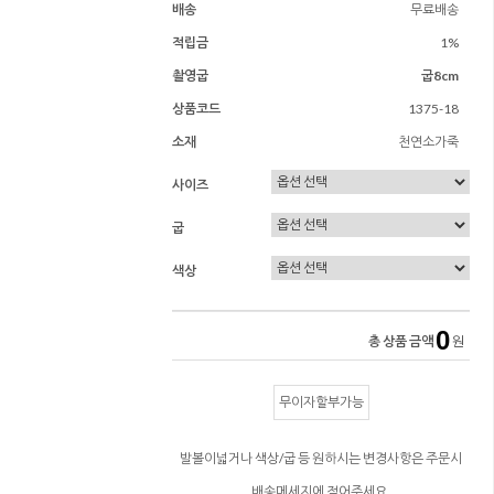
배송
무료배송
적립금
1%
촬영굽
굽8cm
상품코드
1375-18
소재
천연소가죽
사이즈
굽
색상
0
총 상품 금액
원
무이자할부가능
발볼이넓거나 색상/굽 등 원하시는 변경사항은 주문시
배송메세지에 적어주세요.