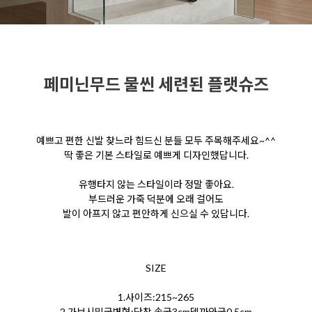
페미닌무드 물씬 세련된 플랫슈즈
예쁘고 편한 신발 찾느라 힘드신 분들 모두 주목해주세요~^^
딱 좋은 기본 스타일로 예쁘게 디자인했답니다.
유행타지 않는 스타일이라 정말 좋아요.
부드러운 가죽 덕분에 오래 걸어도
발이 아프지 않고 편안하게 신으실 수 있답니다.
SIZE
1.사이즈:215~265
2.가보시및굽변형:단창,속굽3cm뎅까와굽0.5cm