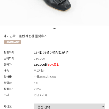
페미닌무드 물씬 세련된 플랫슈즈
할인특가
12시간 33분 07초 남았습니다
소비자가
260,000
판매가
130,000
원
50
%할인
배송
무료배송
촬영굽
속굽3cm겉0.5cm
적립금
1%
상품코드
2224
소재
천연소가죽
사이즈