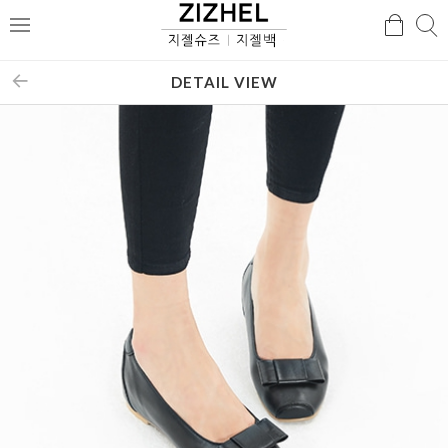
검
검
메
색
색
뉴
DETAIL VIEW