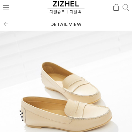
검
검
메
색
색
뉴
DETAIL VIEW