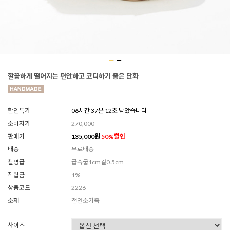
깔끔하게 떨어지는 편안하고 코디하기 좋은 단화
할인특가
06시간 37분 10초 남았습니다
소비자가
270,000
판매가
135,000
원
50
%할인
배송
무료배송
촬영굽
굽속굽1cm겉0.5cm
적립금
1%
상품코드
2226
소재
천연소가죽
사이즈