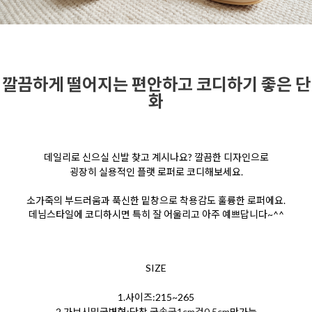
깔끔하게 떨어지는 편안하고 코디하기 좋은 단
화
데일리로 신으실 신발 찾고 계시나요? 깔끔한 디자인으로
굉장히 실용적인 플랫 로퍼로 코디해보세요.
소가죽의 부드러움과 푹신한 밑창으로 착용감도 훌륭한 로퍼에요.
데님스타일에 코디하시면 특히 잘 어울리고 아주 예쁘답니다~^^
SIZE
1.사이즈:215~265
2.가보시및굽변형:단창,굽
속굽1cm겉0.5cm
만가능