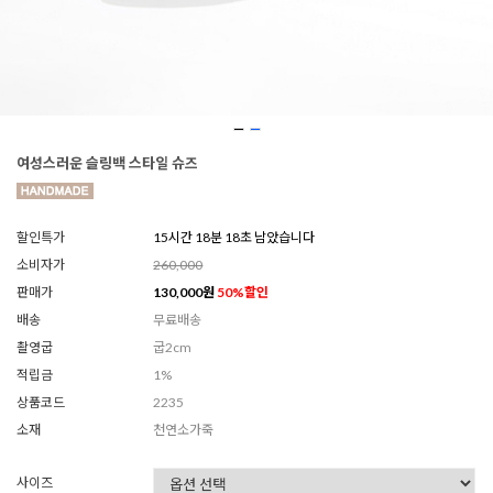
여성스러운 슬링백 스타일 슈즈
할인특가
15시간 18분 16초 남았습니다
소비자가
260,000
판매가
130,000
원
50
%할인
배송
무료배송
촬영굽
굽2cm
적립금
1%
상품코드
2235
소재
천연소가죽
사이즈