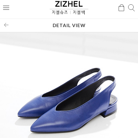
검
검
메
색
색
뉴
DETAIL VIEW