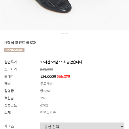
H장식 포인트 블로퍼
할인특가
17시간 52분 09초 남았습니다
소비자가
268,000
판매가
134,000
원
50
%할인
배송
무료배송
촬영굽
굽2cm
적립금
1%
상품코드
6702
소재
천연소가죽
사이즈