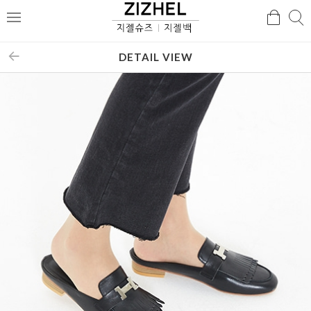
검
검
메
색
색
뉴
DETAIL VIEW