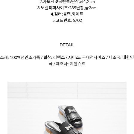
2.가보시및굽변형:단창,굽1,2cm
3.모델착화사이즈:235단창,굽2cm
4.컬러:블랙,화이트
5.코드번호:6702
DETAIL
소재: 100%천연소가죽 / 깔창: 라텍스 / 사이즈: 국내정사이즈 / 제조국: 대한민
국 / 제조사: 지젤슈즈