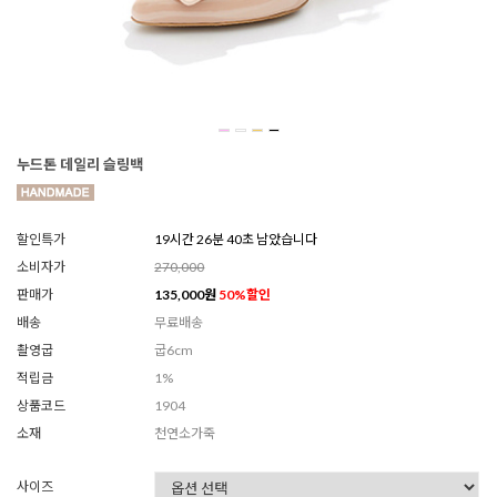
누드톤 데일리 슬링백
할인특가
19시간 26분 38초 남았습니다
소비자가
270,000
판매가
135,000
원
50
%할인
배송
무료배송
촬영굽
굽6cm
적립금
1%
상품코드
1904
소재
천연소가죽
사이즈