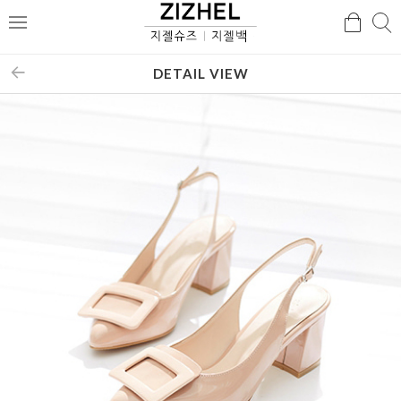
검
검
메
색
색
뉴
DETAIL VIEW