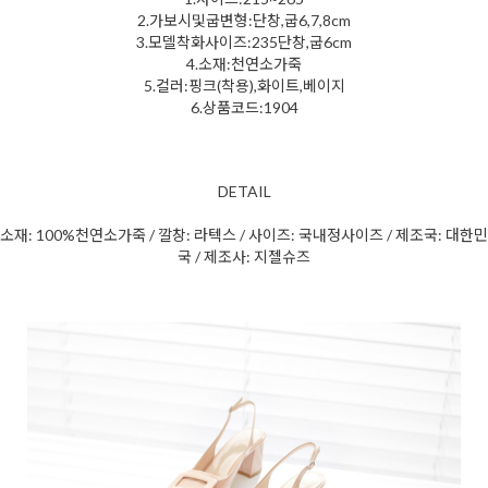
2.가보시및굽변형:단창,굽6,7,8cm
3.모델착화사이즈:235단창,굽6cm
4.소재:천연소가죽
5.컬러:핑크(착용),화이트,베이지
6.상품코드:1904
DETAIL
소재: 100%천연소가죽 / 깔창: 라텍스 / 사이즈: 국내정사이즈 / 제조국: 대한민
국 / 제조사: 지젤슈즈