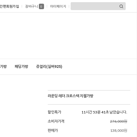
간편회원가입
장바구니
마이페이지
0
가방
패딩가방
쥬얼리(실버925)
라운딩 레더 크로스백 지젤가방
할인특가
11시간 53분 40초 남았습니다.
소비자가격
276,000원
판매가
138,000원