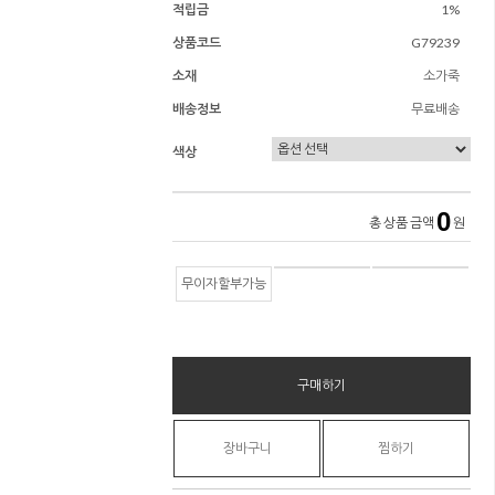
적립금
1%
상품코드
G79239
소재
소가죽
배송정보
무료배송
색상
0
총 상품 금액
원
무이자할부가능
구매하기
장바구니
찜하기