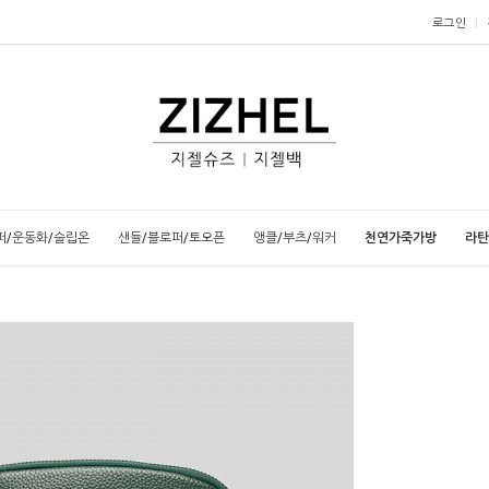
로그인
퍼/운동화/슬립온
샌들/블로퍼/토오픈
앵클/부츠/워커
천연가죽가방
라탄