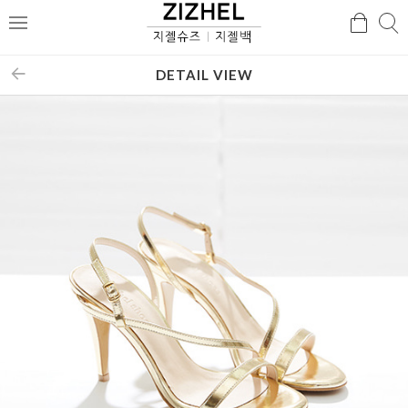
검
검
메
색
색
뉴
DETAIL VIEW