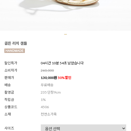
골든 리치 샌들
할인특가
04시간 10분 52초 남았습니다
소비자가
260,000
판매가
130,000
원
50
%할인
배송
무료배송
촬영굽
235 단창9cm
적립금
1%
상품코드
4506
소재
천연소가죽
사이즈