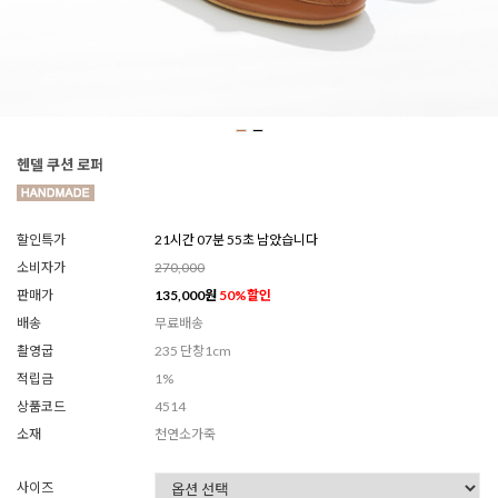
헨델 쿠션 로퍼
할인특가
21시간 07분 53초 남았습니다
소비자가
270,000
판매가
135,000
원
50
%할인
배송
무료배송
촬영굽
235 단창1cm
적립금
1%
상품코드
4514
소재
천연소가죽
사이즈