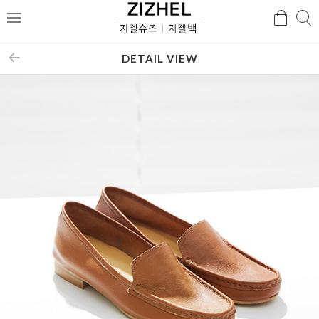
검
검
메
색
색
뉴
DETAIL VIEW