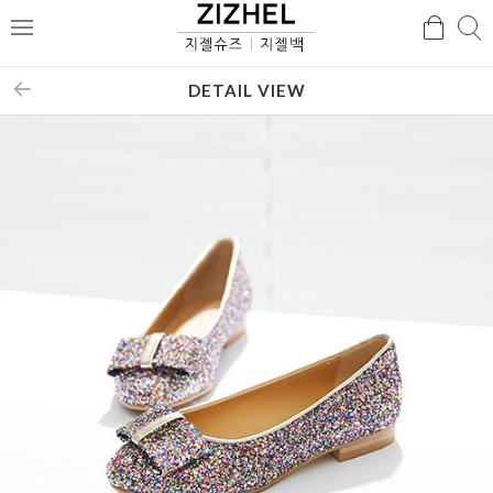
검
검
메
색
색
뉴
DETAIL VIEW