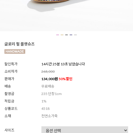
글로리 펄 플랫슈즈
할인특가
14시간 25분 11초 남았습니다
소비자가
268,000
판매가
134,000
원
50
%할인
배송
무료배송
촬영굽
235 단창1cm
적립금
1%
상품코드
4518
소재
천연소가죽
사이즈