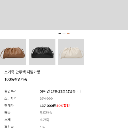
소가죽 만두백 지젤가방
할인특가
09시간 17분 21초 남았습니다
소비자가
274,000
판매가
137,000
원
50
%할인
배송
무료배송
소재
소가죽
적립금
1%