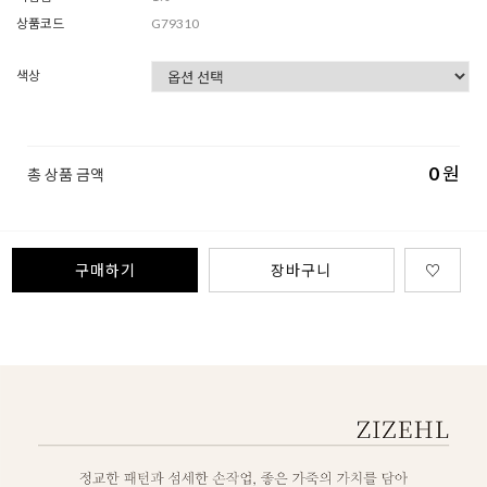
상품코드
G79310
색상
0
원
총 상품 금액
구매하기
장바구니
♡