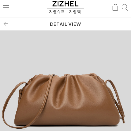
검
검
메
색
색
뉴
DETAIL VIEW