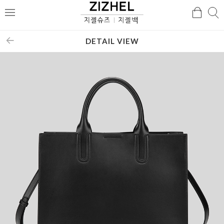
검
검
메
색
색
뉴
DETAIL VIEW