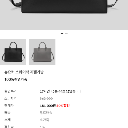
뉴요커 스퀘어백 지젤가방
할인특가
17시간 45분 43초 남았습니다
소비자가
362,000
판매가
181,000
원
50
%할인
배송
무료배송
소재
소가죽
적립금
1%