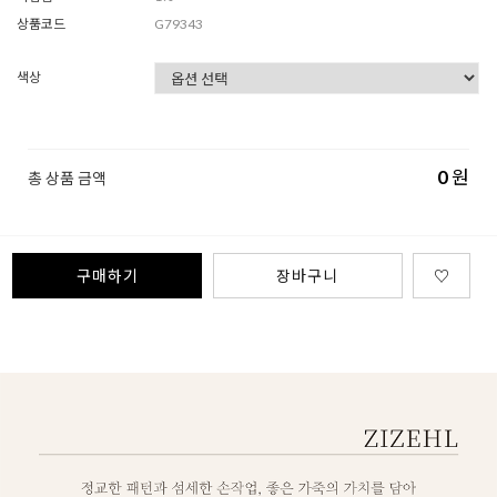
상품코드
G79343
색상
0
원
총 상품 금액
구매하기
장바구니
♡