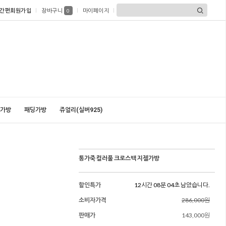
간편회원가입
장바구니
마이페이지
0
가방
패딩가방
쥬얼리(실버925)
통가죽 컬러풀 크로스백 지젤가방
할인특가
12시간 08분 02초 남았습니다.
소비자가격
286,000원
판매가
143,000원