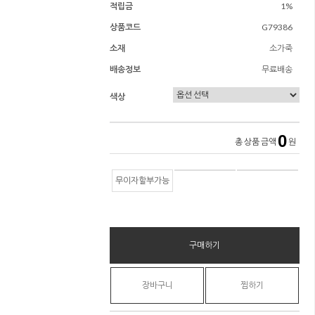
적립금
1%
상품코드
G79386
소재
소가죽
배송정보
무료배송
색상
0
총 상품 금액
원
무이자할부가능
구매하기
장바구니
찜하기