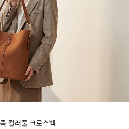
죽 컬러풀 크로스백