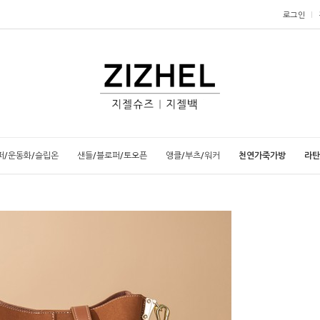
로그인
퍼/운동화/슬립온
샌들/블로퍼/토오픈
앵클/부츠/워커
천연가죽가방
라탄