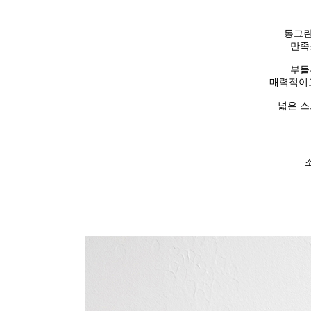
동그란
만족
부들
매력적이
넓은 스