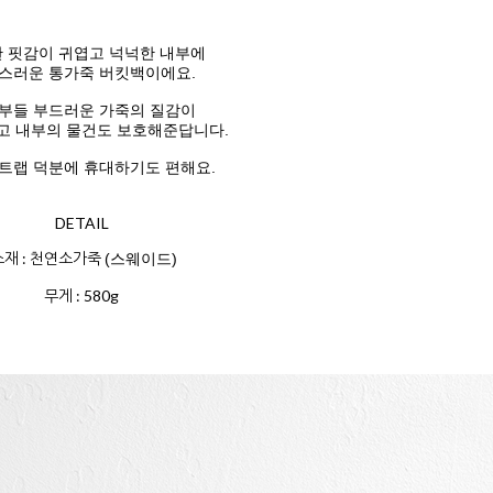
 핏감이 귀엽고
넉넉한 내부에
스러운 통가죽 버킷백이에요.
부들 부드러운 가죽의 질감이
고 내부의 물건도 보호해준답니다.
트랩 덕분에 휴대하기도 편해요.
DETAIL
소재 : 천연소가죽
(스웨이드)
무게 : 580g